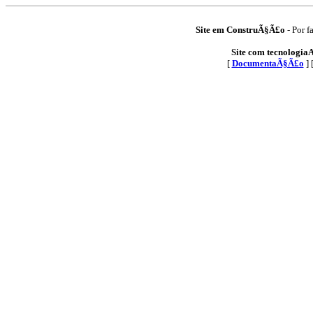
Site em ConstruÃ§Ã£o
- Por f
Site com tecnologia
[
DocumentaÃ§Ã£o
] 